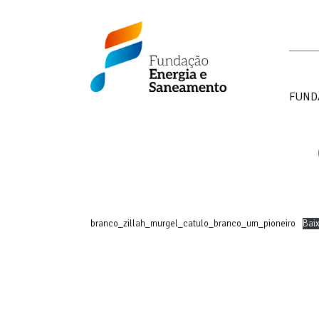
Skip
Fundação
to
Energia
content
e
Saneamento
FUND
branco_zillah_murgel_catulo_branco_um_pioneiro
Baix