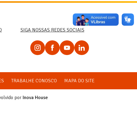
O
SIGA NOSSAS REDES SOCIAIS
ES
TRABALHE CONOSCO
MAPA DO SITE
volvido por
Inova House