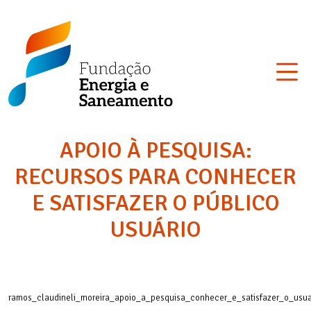
Skip
Fundação
to
Energia
content
e
Saneamento
APOIO À PESQUISA:
RECURSOS PARA CONHECER
E SATISFAZER O PÚBLICO
USUÁRIO
ramos_claudineli_moreira_apoio_a_pesquisa_conhecer_e_satisfazer_o_usua