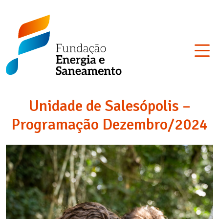
Skip
Fundação
to
Energia
content
e
Saneamento
Unidade de Salesópolis –
Programação Dezembro/2024